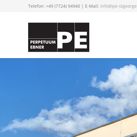
Telefon: +49 (7724) 94940 | E-Mail:
info@pe-stgeorge