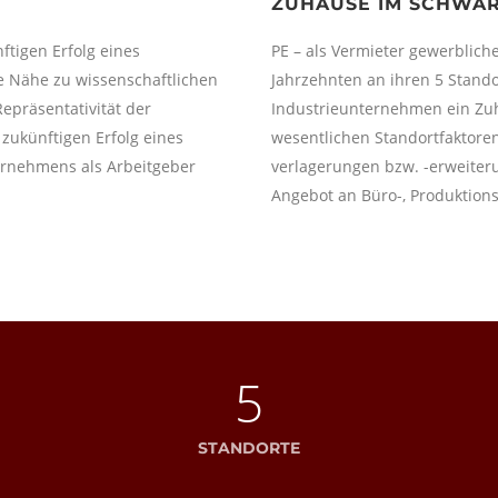
ZUHAUSE IM SCHWA
ftigen Erfolg eines
PE – als Vermieter gewerblich
ie Nähe zu wissenschaftlichen
Jahrzehnten an ihren 5 Stand
epräsentativität der
Industrieunternehmen ein Zuha
zukünftigen Erfolg eines
wesentlichen Standortfaktore
ternehmens als Arbeitgeber
verlagerungen bzw. -erweiteru
Angebot an Büro-, Produktions
5
STANDORTE