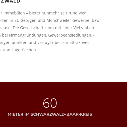
RZWALD
er Immobilien – bietet nunmehr seit rund vier
orten in St. Georgen und Mönchweiler Gewerbe- bzw.
use. Die Gesellschaft kann mit einer Vielzahl an
n bei Firmengründungen, Gewerbeansiedlungen, -
ngen punkten und verfügt über ein attraktives
- und Lagerflächen.
60
MIETER IM SCHWARZWALD-BAAR-KREIS