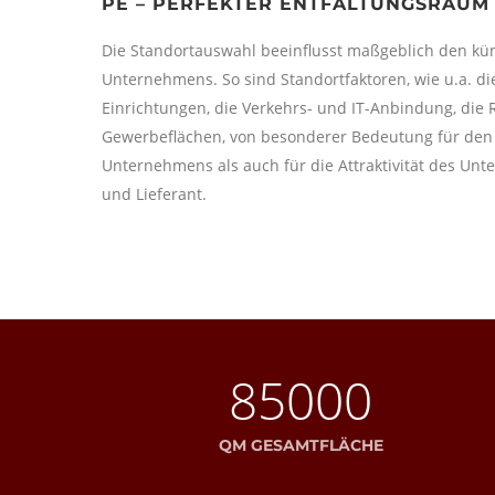
PE – PERFEKTER ENTFALTUNGSRAUM
Die Standortauswahl beeinflusst maßgeblich den kün
Unternehmens. So sind Standortfaktoren, wie u.a. d
Einrichtungen, die Verkehrs- und IT-Anbindung, die R
Gewerbeflächen, von besonderer Bedeutung für den 
Unternehmens als auch für die Attraktivität des Un
und Lieferant.
85000
QM GESAMTFLÄCHE