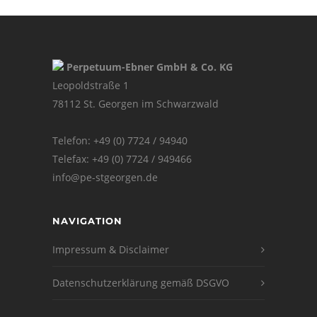
Perpetuum-Ebner GmbH & Co. KG
Leopoldstraße 1
78112 St. Georgen im Schwarzwald
Telefon: +49 (0) 7724 / 94940
Telefax: +49 (0) 7724 / 949466
info@pe-stgeorgen.de
NAVIGATION
Impressum & Disclaimer
Datenschutzerklärung gemäß DSGVO