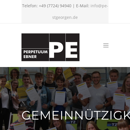
Telefon: +49 (7724) 94940 | E-Mail:
info@pe-
stgeorgen.de
GEMEINNÜTZIGK