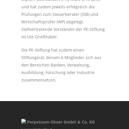
und hat zudem jeweils erfolgreich die
Prüfungen zum Steuerberater (StB) und
Wirtschaftsprüfer (WP) abgelegt.
Stellvertretende Vorständin der PE-Stiftung
ist Ute Grießhaber.
Die PE-Stiftung hat zudem einen
Stiftungsrat, dessen 6 Mitglieder sich aus
den Bereichen Banken, Verwaltung,
Ausbildung, Forschung oder Industrie
zusammensetzen.
Perpetuum-Ebner GmbH & Co. KG