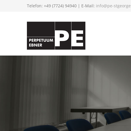
Telefon: +49 (7724) 94940 | E-Mail:
info@pe-stgeorge