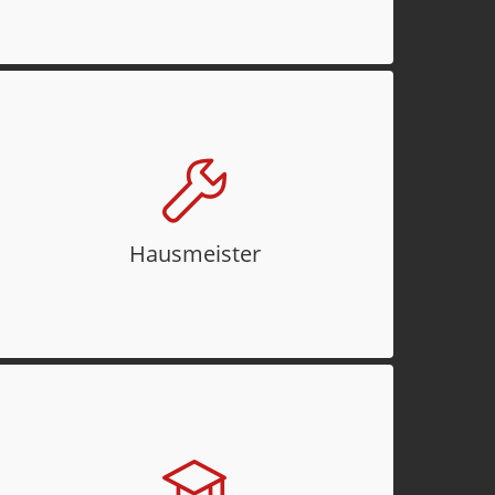
Hausmeister
Allen PE-Standorten ist ein Hausmeister
zugeordnet, der – bei Bedarf – auch
bestimmte handwerkliche Tätigkeiten
Hausmeister
entgeltlich ausführt, die über die
Nebenkosten abgerechnet werden.
Veranstaltungen
Im PE Standort Werk 1, der von der St.
Georgener Technologiezentrum GmbH