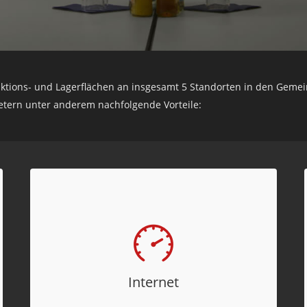
duktions- und Lagerflächen an insgesamt 5 Standorten in den Gem
etern unter anderem nachfolgende Vorteile:
Internet
Alle PE-Standorte sind an mindestens ein
Glasfasernetz – entweder des Zweckverband
Breitbandversorgung Schwarzwald-Baar
Internet
und/oder der Deutschen Telekom AG –