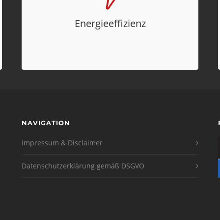
hinsichtlich des Endenergieverbrauchs
(Wärme) jeweils besser ab als die
Energieeffizienz
Vergleichswerte der jeweiligen
Gebäudekategorien.
NAVIGATION
Impressum & Disclaimer
Datenschutzerklärung gemäß DSGVO