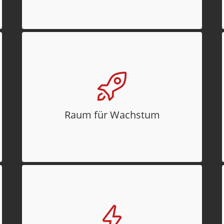
angeschlossen.
Raum für Wachstum
Als einer der großen Vermieter von
Gewerbeimmobilien in der Region
Schwarzwald-Baar ist PE zumeist in der
Raum für Wachstum
Lage, zusätzlichen wachstumsbedingten
Flächenbedarf von Mietern zu befriedigen.
Energieeffizienz
Sämtliche PE-Standorte schneiden