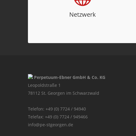
regional tätigen Industrieunternehmen,
Forschungsinstituten und Hochschulen ist
Netzwerk
PE häufig in der Lage seinen Mietern
wertvolle Geschäftskontakte zu vermitteln.
Perpetuum-Ebner GmbH & Co. KG
Leopoldstraße 1
78112 St. Georgen im Schwarzwald
Telefon: +49 (0) 7724 / 94940
Telefax: +49 (0) 7724 / 949466
info@pe-stgeorgen.de