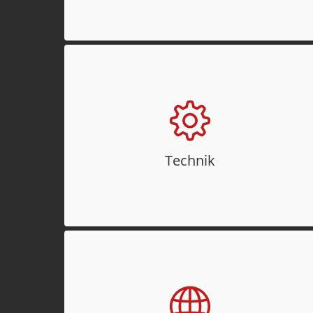
Personennahverkehr (Bus, Bahn).
Technik
Mit Ausnahme des Standorts Mönchweiler
sind alle PE-Werke mit eigenen
Trafostationen sowie neuen Laderampen,
Technik
Hubbühnen und leistungsfähigen
Lastaufzügen ausgestattet.
Netzwerk
Aufgrund der guten Verbindungen zu