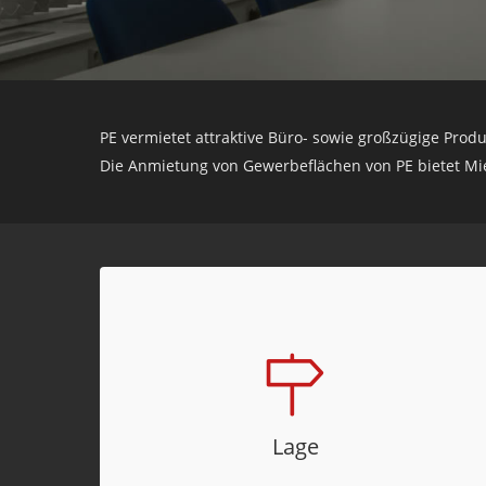
PE vermietet attraktive Büro- sowie großzügige Pro
Die Anmietung von Gewerbeflächen von PE bietet Mi
Lage
Alle PE-Standorte sind logistisch gut
erreichbar. Dies gilt sowohl für die
Anbindung an das Straßenverkehrsnetz
Lage
(B33) als auch an den öffentlichen