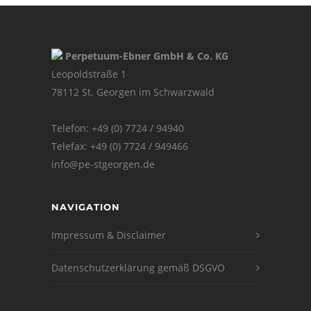
Perpetuum-Ebner GmbH & Co. KG
Leopoldstraße 1
78112 St. Georgen im Schwarzwald
Telefon: +49 (0) 7724 / 94940
Telefax: +49 (0) 7724 / 949466
info@pe-stgeorgen.de
NAVIGATION
Impressum & Disclaimer
Datenschutzerklärung gemäß DSGVO