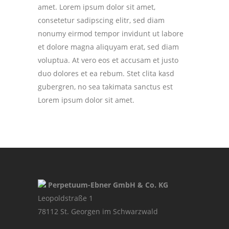
amet. Lorem ipsum dolor sit amet,
consetetur sadipscing elitr, sed diam
nonumy eirmod tempor invidunt ut labore
et dolore magna aliquyam erat, sed diam
voluptua. At vero eos et accusam et justo
duo dolores et ea rebum. Stet clita kasd
gubergren, no sea takimata sanctus est
Lorem ipsum dolor sit amet.
Perpetuum-Ebner GmbH & Co. KG
Leopoldstraße 1
78112 St. Georgen im Schwarzwald